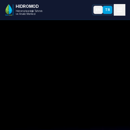
HIDRO
MOD
EN
TR
Hidrometeorolojik Tahmin
ve Analiz Merkezi