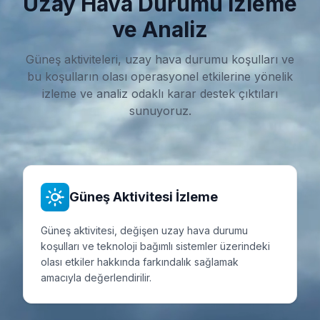
Uzay Hava Durumu İzleme
ve Analiz
Güneş aktiviteleri, uzay hava durumu koşulları ve
bu koşulların olası operasyonel etkilerine yönelik
izleme ve analiz odaklı karar destek çıktıları
sunuyoruz.
Güneş Aktivitesi İzleme
Güneş aktivitesi, değişen uzay hava durumu
koşulları ve teknoloji bağımlı sistemler üzerindeki
olası etkiler hakkında farkındalık sağlamak
amacıyla değerlendirilir.